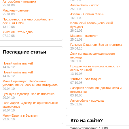
20.01.09
Автомобиль - подушка
25.01.09
Автомобиль - лотос
25.01.09
Машина - самолет
25.01.09
Азавак - Собака Олень
16.01.09
Прозрачность и многослойность -
осень от Chloй
Испанский алано (испанский
13.10.08
бульдог)
26.01.09
Учиться - это модно!
07.10.08
Машина - самолет
25.01.09
Гульнур Оздаглар. Все из пластика
20.04.10
Последние
статьи
Дети солнца из доледникового
периода
18.01.09
Новый online market!
Прозрачность и многослойность -
14.02.12
осень от Chloй
Новый online market!
13.10.08
14.02.12
Учиться - это модно!
Мана Бернандес. Необычные
07.10.08
украшения из необычного материала
Лазерная эпиляция: достоинства и
20.04.10
недостатки
Гульнур Оздаглар. Все из пластика
03.10.08
20.04.10
Автомобиль - подушка
Гари Харви. Одежда из оригинальных
25.01.09
материалов
20.04.10
Мини-Европа в Бельгии
22.03.10
Кто
на сайте?
Зарегистрировано:
13309