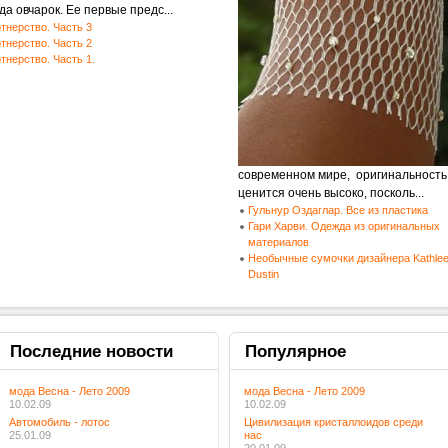
да овчарок. Ее первые предс...
тнерство. Часть 3
тнерство. Часть 2
тнерство. Часть 1.
современном мире, оригинальность
ценится очень высоко, посколь...
Гульнур Оздаглар. Все из пластика
Гари Харви. Одежда из оригинальных
материалов
Необычные сумочки дизайнера Kathle
Dustin
Последние
новости
Популярное
мода Весна - Лето 2009
мода Весна - Лето 2009
10.02.09
10.02.09
Автомобиль - лотос
Цивилизация кристаллоидов среди
25.01.09
нас