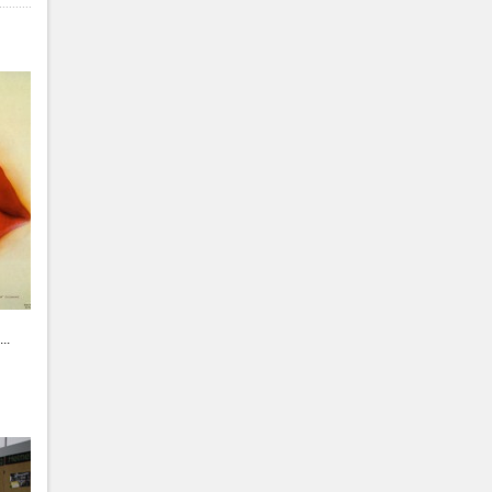
ение
я
..