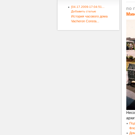
[04.17.2009-17:04:51...
ПО 
Добавить статью
Мин
История часового дома
Vacheron Consta...
чего
ПОД
Несо
архи
Под
Фло
Дом