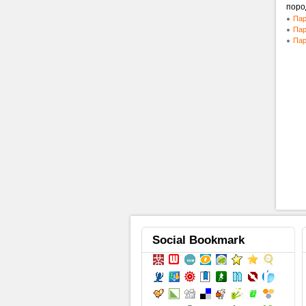
поро
Пар
Пар
Пар
Social
Bookmark