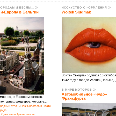
ГОРОДАМ И ВЕСЯМ...
ИССКУСТВО ОФОРМЛЕНИЯ
и-Европа в Бельгии
Wojtek Siudmak
Весна всегда дарит намощущ
-то нового, необычного. И, конечно же, современн...
РОБНЕЕ...
Войтек Сьюдмак родился 10 октябр
1942 году в городе Wielun (Польша) ,.
В МИРЕ МОТОРОВ
Автомобильное «чудо»
мненно, в Европе множество
Франкфурта
тектурных шедевров, которые...
водный отель Jules' Undersea в штате
рида
 Сутягина в Архангельске.