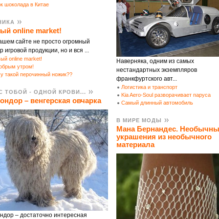
к шоколада в Китае
НИКА
ый online market!
ашем сайте не просто огромный
 игровой продукции, но и вся ...
ый online market!
Наверняка, одним из самых
обрым утром!
нестандартных экземпляров
у такой перочинный ножик??
франкфуртского авт...
Логистика и транспорт
С ТОБОЙ - ОДНОЙ КРОВИ...
Kia Aero-Soul разворачивает паруса
ондор – венгерская овчарка
Самый длинный автомобиль
В МИРЕ МОДЫ
Мана Бернандес. Необычн
украшения из необычного
материала
ндор – достаточно интересная