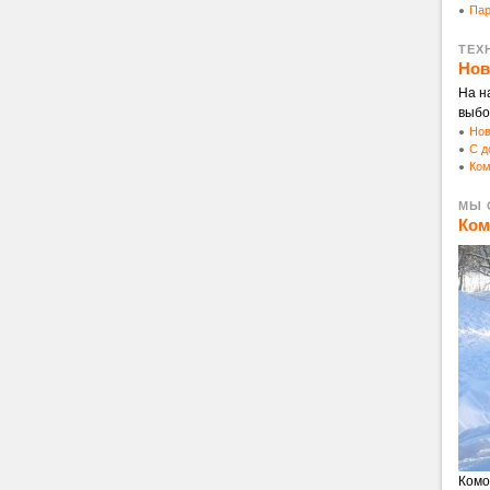
Пар
ТЕХ
Нов
На н
выбор
Нов
С д
Ком
МЫ 
Ком
Комо