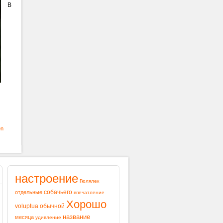
В
en
настроение
Гюлялек
собачьего
отдельные
впечатление
Хорошо
voluptua
обычной
название
месяца
удивление